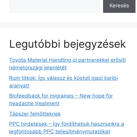
Keresés
Legutóbbi bejegyzések
Toyota Material Handling új partnerekkel erősíti
németországi jelenlétét
Rum titkok: Így válassz és kóstolj igazi karibi
aranyat!
Biofeedback for migraines – New hope for
headache treatment
Tápszer felnőtteknek
PPC hirdetések – Így fordíthatjuk hasznunkra a
legfontosabb PPC teljesítménymutatókat