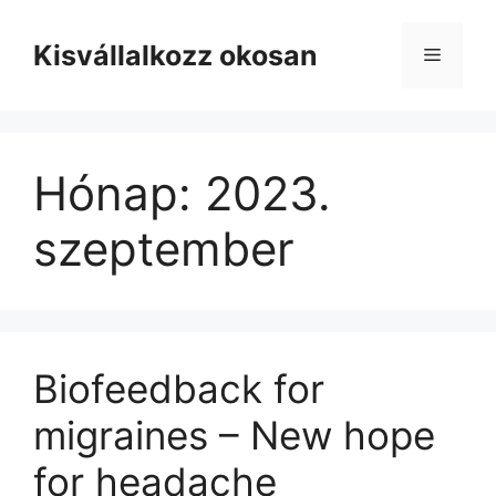
Kilépés
a
Kisvállalkozz okosan
Menü
tartalomba
Hónap:
2023.
szeptember
Biofeedback for
migraines – New hope
for headache