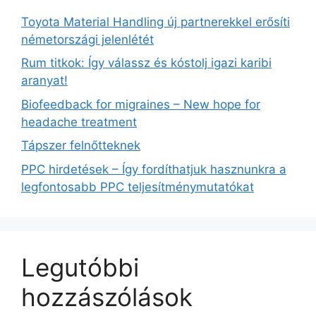
Toyota Material Handling új partnerekkel erősíti
németországi jelenlétét
Rum titkok: Így válassz és kóstolj igazi karibi
aranyat!
Biofeedback for migraines – New hope for
headache treatment
Tápszer felnőtteknek
PPC hirdetések – Így fordíthatjuk hasznunkra a
legfontosabb PPC teljesítménymutatókat
Legutóbbi
hozzászólások