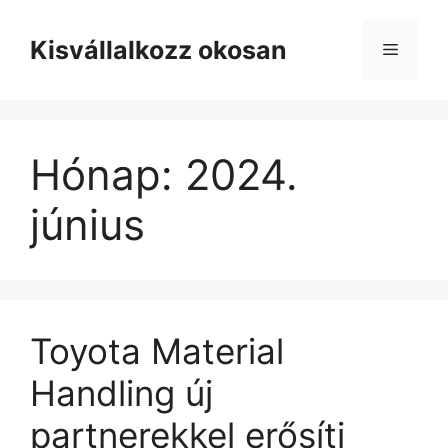
Kilépés
a
Kisvállalkozz okosan
Menü
tartalomba
Hónap:
2024.
június
Toyota Material
Handling új
partnerekkel erősíti