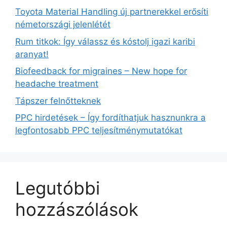
Toyota Material Handling új partnerekkel erősíti
németországi jelenlétét
Rum titkok: Így válassz és kóstolj igazi karibi
aranyat!
Biofeedback for migraines – New hope for
headache treatment
Tápszer felnőtteknek
PPC hirdetések – Így fordíthatjuk hasznunkra a
legfontosabb PPC teljesítménymutatókat
Legutóbbi
hozzászólások