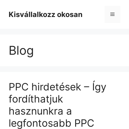
Kilépés
a
Kisvállalkozz okosan
Menü
tartalomba
Blog
PPC hirdetések – Így
fordíthatjuk
hasznunkra a
legfontosabb PPC